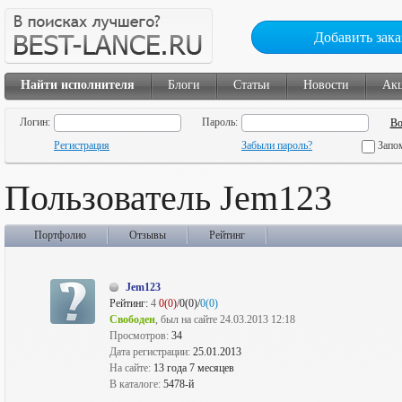
Добавить зака
Найти исполнителя
Блоги
Статьи
Новости
Ак
Логин:
Пароль:
Регистрация
Забыли пароль?
Запо
Пользователь Jem123
Портфолио
Отзывы
Рейтинг
Jem123
Рейтинг:
4
0(0)
/0(0)/
0(0)
Свободен
, был на сайте 24.03.2013 12:18
Просмотров:
34
Дата регистрации:
25.01.2013
На сайте:
13 года 7 месяцев
В каталоге:
5478-й