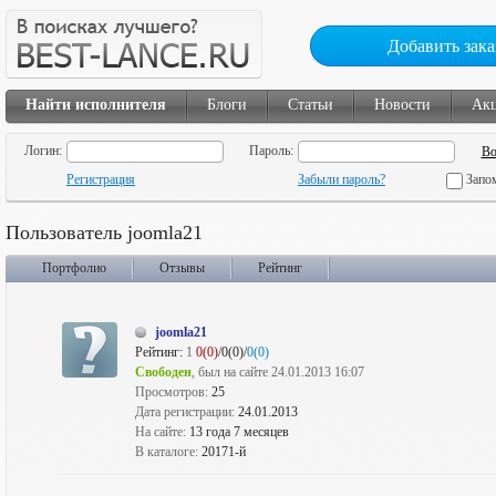
Добавить зака
Найти исполнителя
Блоги
Статьи
Новости
Ак
Логин:
Пароль:
Регистрация
Забыли пароль?
Запо
Пользователь joomla21
Портфолио
Отзывы
Рейтинг
joomla21
Рейтинг:
1
0(0)
/0(0)/
0(0)
Свободен
, был на сайте 24.01.2013 16:07
Просмотров:
25
Дата регистрации:
24.01.2013
На сайте:
13 года 7 месяцев
В каталоге:
20171-й