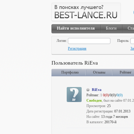
Найти исполнителя
Блоги
Ста
Логин:
Пароль:
Регистрация
За
Пользователь RiEva
Портфолио
Отзывы
Рейтинг
RiEva
Рейтинг:
1
0(0)
/0(0)/
0(0)
Свободен
, был на сайте 07.01.
Просмотров:
25
Дата регистрации:
07.01.2013
На сайте:
13 года 7 месяцев
В каталоге:
20170-й