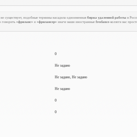
 не существует, подобные термины насадила одноименная
биржа удаленной работы
в Росс
о говорить
«фриланс»
и
«фрилансер»
иначе ваши иностранные
freelance
-коллеги вас прост
0
Не задано
Не задано, Не задано
Не задано
0
0