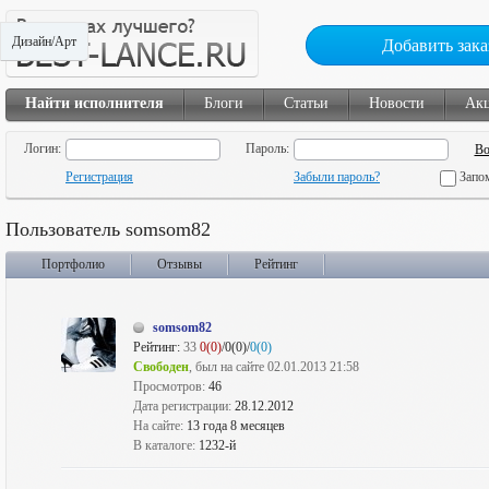
Дизайн/Арт
Добавить зака
Найти исполнителя
Блоги
Статьи
Новости
Ак
Логин:
Пароль:
Регистрация
Забыли пароль?
Запо
Пользователь somsom82
Портфолио
Отзывы
Рейтинг
somsom82
Рейтинг:
33
0(0)
/0(0)/
0(0)
Свободен
, был на сайте 02.01.2013 21:58
Просмотров:
46
Дата регистрации:
28.12.2012
На сайте:
13 года 8 месяцев
В каталоге:
1232-й