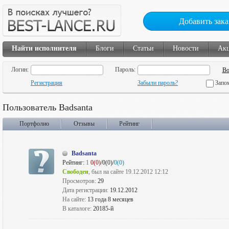
Добавить зака
Найти исполнителя
Блоги
Статьи
Новости
Ак
Логин:
Пароль:
Регистрация
Забыли пароль?
Запо
Пользователь Badsanta
Портфолио
Отзывы
Рейтинг
Badsanta
Рейтинг:
1
0(0)
/0(0)/
0(0)
Свободен
, был на сайте 19.12.2012 12:12
Просмотров:
29
Дата регистрации:
19.12.2012
На сайте:
13 года 8 месяцев
В каталоге:
20185-й