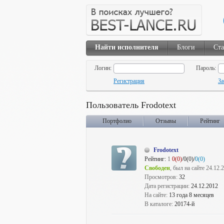
Найти исполнителя
Блоги
Ста
Логин:
Пароль:
Регистрация
За
Пользователь Frodotext
Портфолио
Отзывы
Рейтинг
Frodotext
Рейтинг:
1
0(0)
/0(0)/
0(0)
Свободен
, был на сайте 24.12.
Просмотров:
32
Дата регистрации:
24.12.2012
На сайте:
13 года 8 месяцев
В каталоге:
20174-й