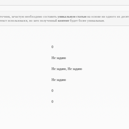
источник, зачастую необходимо составить
уникальную статью
на основе ни одного их десятк
 текст использовался, но зато полученный
контент
будет более уникальным.
0
Не задано
Не задано, Не задано
Не задано
0
0