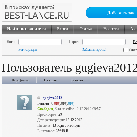
Добавить зака
Найти исполнителя
Блоги
Статьи
Новости
Ак
Логин:
Пароль:
Регистрация
Забыли пароль?
Запо
Пользователь gugieva201
Портфолио
Отзывы
Рейтинг
gugieva2012
Рейтинг:
0
0(0)
/0(0)/
0(0)
Свободен
, был на сайте 12.12.2012 09:57
Просмотров:
29
Дата регистрации:
12.12.2012
На сайте:
13 года 8 месяцев
В каталоге:
25649-й