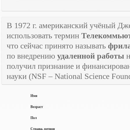
В 1972 г. американский учёный Дж
использовать термин
Телекоммьют
что сейчас принято называть
фрил
по внедрению
удаленной работы
н
получил признание и финансирова
науки (
NSF
–
National
Science
Found
Имя
Возраст
Пол
Страна, регион