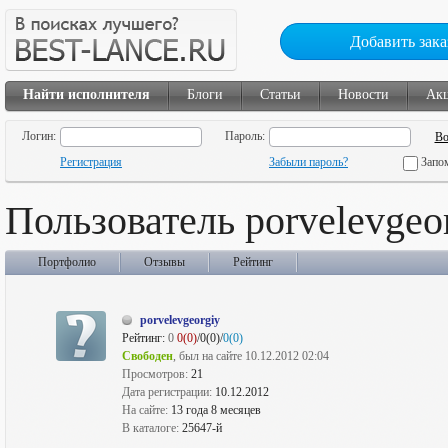
Добавить зака
Найти исполнителя
Блоги
Статьи
Новости
Ак
Логин:
Пароль:
Регистрация
Забыли пароль?
Запо
Пользователь porvelevgeo
Портфолио
Отзывы
Рейтинг
porvelevgeorgiy
Рейтинг:
0
0(0)
/0(0)/
0(0)
Свободен
, был на сайте 10.12.2012 02:04
Просмотров:
21
Дата регистрации:
10.12.2012
На сайте:
13 года 8 месяцев
В каталоге:
25647-й