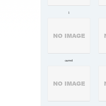
1
скетч4