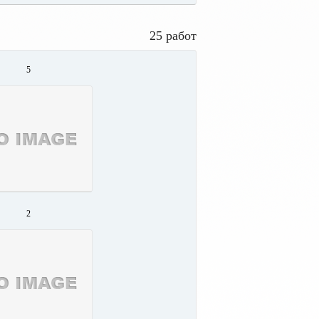
25 работ
5
2