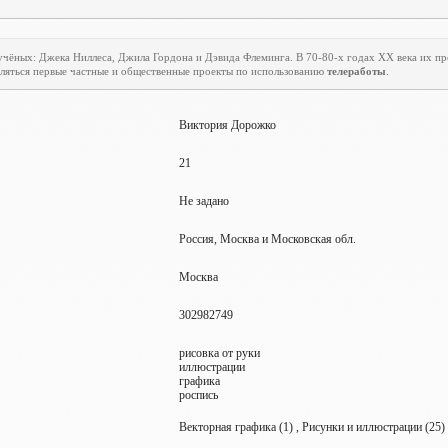
учёных: Джека Ниллеса, Джила Гордона и Дэвида Флеминга. В 70-80-х годах
XX
века их пр
являться первые частные и общественные проекты по использованию
телеработы
.
Виктория Дорожко
21
Не задано
Россия, Москва и Московская обл.
Москва
302982749
рисовка от руки
иллюстрации
графика
роспись
Векторная графика (1) , Рисунки и иллюстрации (25)