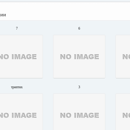
ции
7
6
триптих
3