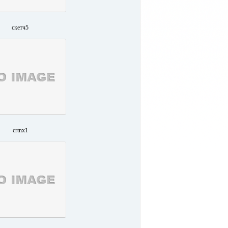
скетч5
crtnx1