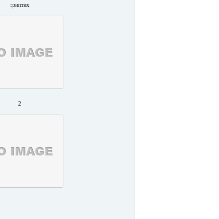
триптих
2