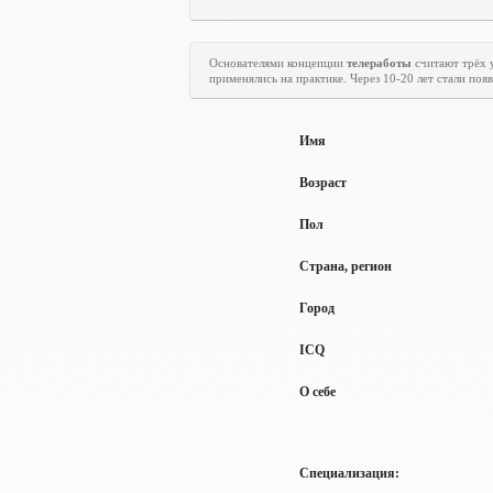
Основателями концепции
телеработы
считают трёх 
применялись на практике. Через 10-20 лет стали по
Имя
Возраст
Пол
Страна, регион
Город
ICQ
О себе
Специализация: