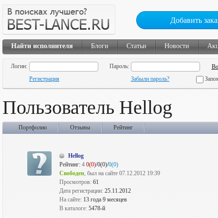
Добавить зака
Найти исполнителя
Блоги
Статьи
Новости
Ак
Логин:
Пароль:
Регистрация
Забыли пароль?
Запо
Пользователь Hellog
Портфолио
Отзывы
Рейтинг
Hellog
Рейтинг:
4
0(0)
/0(0)/
0(0)
Свободен
, был на сайте 07.12.2012 19:39
Просмотров:
61
Дата регистрации:
25.11.2012
На сайте:
13 года 9 месяцев
В каталоге:
5478-й