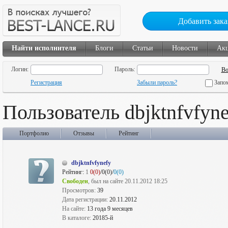
Добавить зака
Найти исполнителя
Блоги
Статьи
Новости
Ак
Логин:
Пароль:
Регистрация
Забыли пароль?
Запо
Пользователь dbjktnfvfyn
Портфолио
Отзывы
Рейтинг
dbjktnfvfynefy
Рейтинг:
1
0(0)
/0(0)/
0(0)
Свободен
, был на сайте 20.11.2012 18:25
Просмотров:
39
Дата регистрации:
20.11.2012
На сайте:
13 года 9 месяцев
В каталоге:
20185-й