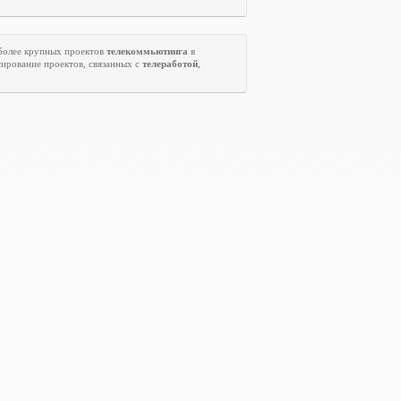
 более крупных проектов
телекоммьютинга
в
ирование проектов, связанных с
телеработой
,