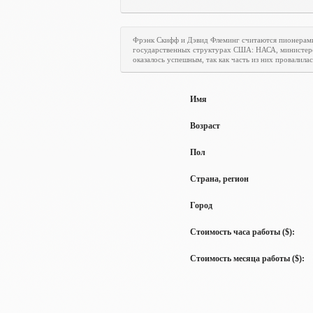
Фрэнк Скифф и Дэвид Флеминг считаются пионерам
государственных структурах США: НАСА, министерст
оказалось успешным, так как часть из них провалилас
Имя
Возраст
Пол
Страна, регион
Город
Стоимость часа работы ($):
Стоимость месяца работы ($):