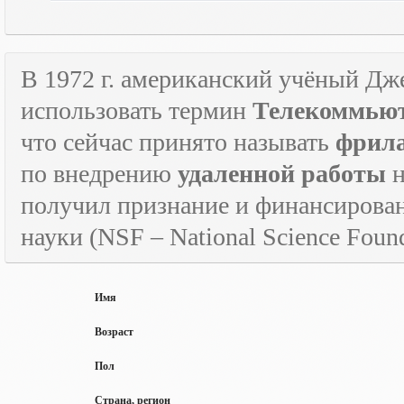
В 1972 г. американский учёный Дж
использовать термин
Телекоммьют
что сейчас принято называть
фрил
по внедрению
удаленной работы
н
получил признание и финансирова
науки (
NSF
–
National
Science
Found
Имя
Возраст
Пол
Страна, регион