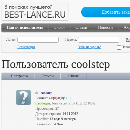
Добавить зака
Найти исполнителя
Блоги
Статьи
Новости
Ак
Логин:
Пароль:
Регистрация
Забыли пароль?
Запо
Пользователь coolstep
Портфолио
Отзывы
Рейтинг
coolstep
Рейтинг:
4
0(0)
/0(0)/
0(0)
Свободен
, был на сайте 16.11.2012 10:42
Просмотров:
37
Дата регистрации:
14.11.2012
На сайте:
13 года 9 месяцев
В каталоге:
5476-й