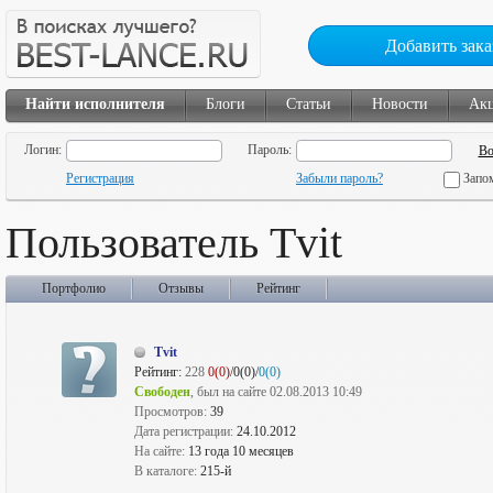
Добавить зака
Найти исполнителя
Блоги
Статьи
Новости
Ак
Логин:
Пароль:
Регистрация
Забыли пароль?
Запо
Пользователь Tvit
Портфолио
Отзывы
Рейтинг
Tvit
Рейтинг:
228
0(0)
/0(0)/
0(0)
Свободен
, был на сайте 02.08.2013 10:49
Просмотров:
39
Дата регистрации:
24.10.2012
На сайте:
13 года 10 месяцев
В каталоге:
215-й