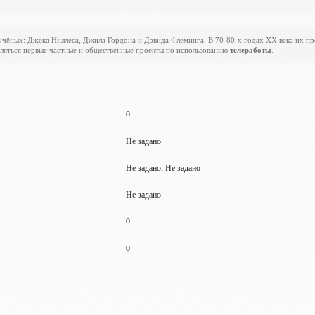
учёных: Джека Ниллеса, Джила Гордона и Дэвида Флеминга. В 70-80-х годах
XX
века их пр
являться первые частные и общественные проекты по использованию
телеработы
.
0
Не задано
Не задано, Не задано
Не задано
0
0