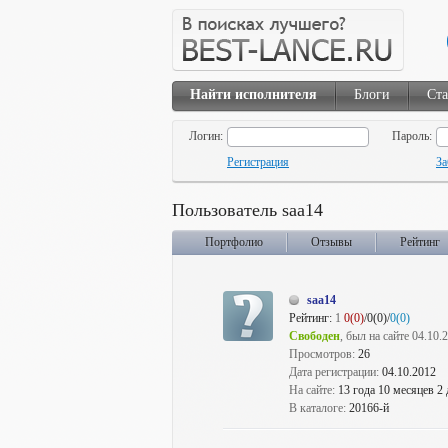
Найти исполнителя
Блоги
Ста
Логин:
Пароль:
Регистрация
За
Пользователь saa14
Портфолио
Отзывы
Рейтинг
saa14
Рейтинг:
1
0(0)
/0(0)/
0(0)
Свободен
, был на сайте 04.10.
Просмотров:
26
Дата регистрации:
04.10.2012
На сайте:
13 года 10 месяцев 2
В каталоге:
20166-й