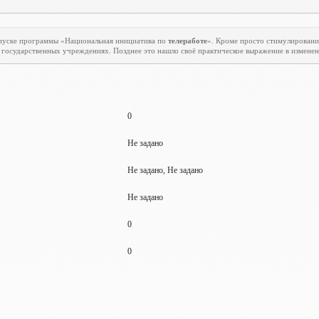
апуске программы «Национальная инициатива по
телеработе
». Кроме просто стимулировани
государственных учреждениях. Позднее это нашло своё практическое выражение в изменени
0
Не задано
Не задано, Не задано
Не задано
0
0