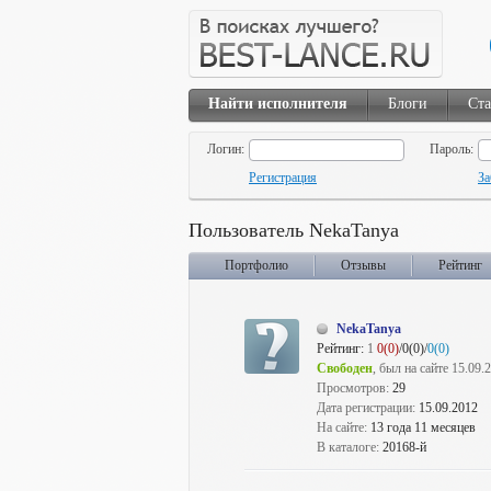
Найти исполнителя
Блоги
Ста
Логин:
Пароль:
Регистрация
За
Пользователь NekaTanya
Портфолио
Отзывы
Рейтинг
NekaTanya
Рейтинг:
1
0(0)
/0(0)/
0(0)
Свободен
, был на сайте 15.09.
Просмотров:
29
Дата регистрации:
15.09.2012
На сайте:
13 года 11 месяцев
В каталоге:
20168-й