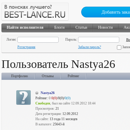
Добавить зака
Найти исполнителя
Блоги
Статьи
Новости
Ак
Логин:
Пароль:
Регистрация
Забыли пароль?
Запо
Пользователь Nastya26
Портфолио
Отзывы
Рейтинг
Nastya26
Рейтинг:
0
0(0)
/0(0)/
0(0)
Свободен
, был на сайте 12.09.2012 18:44
Просмотров:
21
Дата регистрации:
12.09.2012
На сайте:
13 года 11 месяцев
В каталоге:
25643-й