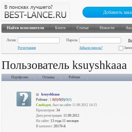
Добавить зака
Найти исполнителя
Блоги
Статьи
Новости
Ак
Логин:
Пароль:
Регистрация
Забыли пароль?
Запо
Пользователь ksuyshkaaa
Портфолио
Отзывы
Рейтинг
ksuyshkaaa
Рейтинг:
1
0(0)
/0(0)/
0(0)
Свободен
, был на сайте 11.09.2012 14:15
Просмотров:
34
Дата регистрации:
11.09.2012
На сайте:
13 года 11 месяцев
В каталоге:
20170-й