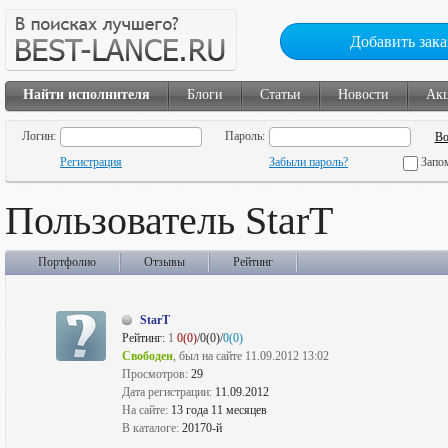
Добавить зака
Найти исполнителя
Блоги
Статьи
Новости
Ак
Логин:
Пароль:
Регистрация
Забыли пароль?
Запо
Пользователь StarT
Портфолио
Отзывы
Рейтинг
StarT
Рейтинг:
1
0(0)
/0(0)/
0(0)
Свободен
, был на сайте 11.09.2012 13:02
Просмотров:
29
Дата регистрации:
11.09.2012
На сайте:
13 года 11 месяцев
В каталоге:
20170-й