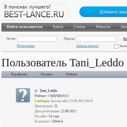
Добавить зака
Найти исполнителя
Блоги
Статьи
Новости
Ак
Логин:
Пароль:
Регистрация
Забыли пароль?
Запо
Пользователь Tani_Leddo
Портфолио
Отзывы
Рейтинг
Tani_Leddo
Рейтинг:
0
0(0)
/0(0)/
0(0)
Свободен
, был на сайте 23.08.2012 00:01
Просмотров:
22
Дата регистрации:
23.08.2012
На сайте:
14 года
В каталоге:
25644-й