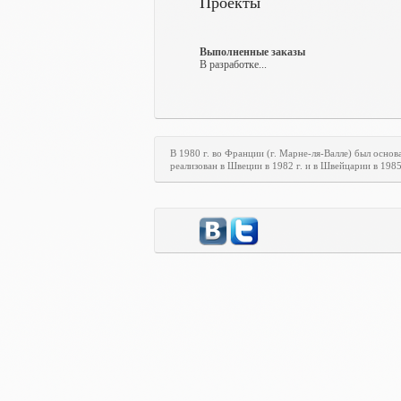
Проекты
Выполненные заказы
В разработке...
В 1980 г. во Франции (г. Марне-ля-Валле) был осн
реализован в Швеции в 1982 г. и в Швейцарии в 198