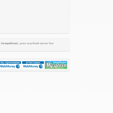
ы
(телеработы)
, далее подобный проект был