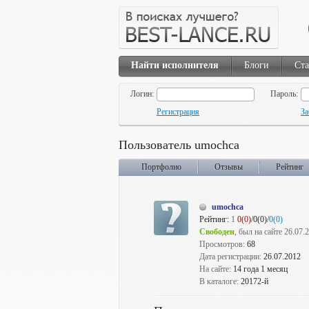
Найти исполнителя
Блоги
Ста
Логин:
Пароль:
Регистрация
За
Пользователь umochca
Портфолио
Отзывы
Рейтинг
umochca
Рейтинг:
1
0(0)
/0(0)/
0(0)
Свободен
, был на сайте 26.07.
Просмотров:
68
Дата регистрации:
26.07.2012
На сайте:
14 года 1 месяц
В каталоге:
20172-й