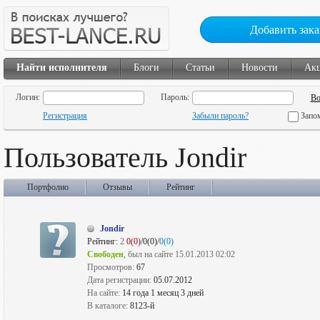
Добавить зака
Найти исполнителя
Блоги
Статьи
Новости
Ак
Логин:
Пароль:
Регистрация
Забыли пароль?
Запо
Пользователь Jondir
Портфолио
Отзывы
Рейтинг
Jondir
Рейтинг:
2
0(0)
/0(0)/
0(0)
Свободен
, был на сайте 15.01.2013 02:02
Просмотров:
67
Дата регистрации:
05.07.2012
На сайте:
14 года 1 месяц 3 дней
В каталоге:
8123-й