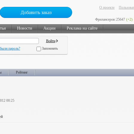
О проекте
Пользоват
Добавить заказ
Фрилансеров:
25647
(+2)
тьи
Новости
Акции
Реклама на сайте
были пароль?
Запомнить
ы
Рейтинг
2012 00:25
ей