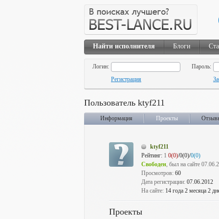
Найти исполнителя
Блоги
Ста
Логин:
Пароль:
Регистрация
За
Пользователь ktyf211
Информация
Проекты
Отзыв
ktyf211
Рейтинг:
1
0(0)
/0(0)/
0(0)
Свободен
, был на сайте 07.06.
Просмотров:
60
Дата регистрации:
07.06.2012
На сайте:
14 года 2 месяца 2 дн
Проекты