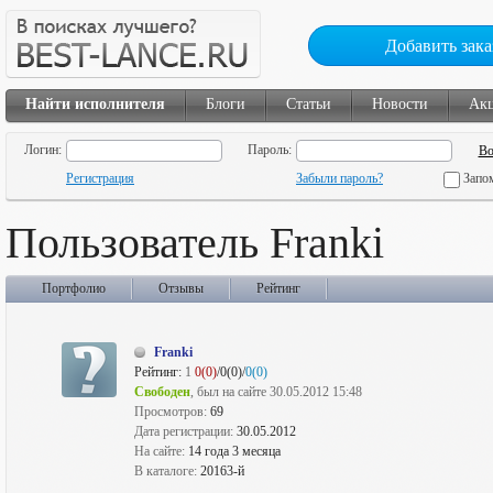
Добавить зака
Найти исполнителя
Блоги
Статьи
Новости
Ак
Логин:
Пароль:
Регистрация
Забыли пароль?
Запо
Пользователь Franki
Портфолио
Отзывы
Рейтинг
Franki
Рейтинг:
1
0(0)
/0(0)/
0(0)
Свободен
, был на сайте 30.05.2012 15:48
Просмотров:
69
Дата регистрации:
30.05.2012
На сайте:
14 года 3 месяца
В каталоге:
20163-й