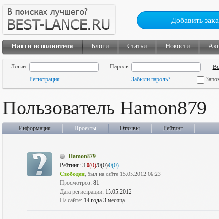
Добавить зака
Найти исполнителя
Блоги
Статьи
Новости
Ак
Логин:
Пароль:
Регистрация
Забыли пароль?
Запо
Пользователь Hamon879
Информация
Проекты
Отзывы
Рейтинг
Hamon879
Рейтинг:
3
0(0)
/0(0)/
0(0)
Свободен
, был на сайте 15.05.2012 09:23
Просмотров:
81
Дата регистрации:
15.05.2012
На сайте:
14 года 3 месяца