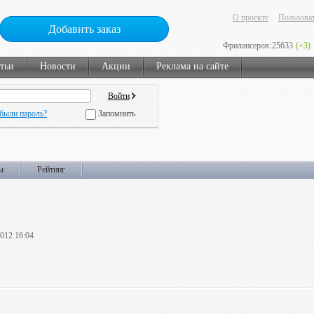
О проекте
Пользоват
Добавить заказ
Фрилансеров:
25633
(+3)
тьи
Новости
Акции
Реклама на сайте
были пароль?
Запомнить
ы
Рейтинг
2012 16:04