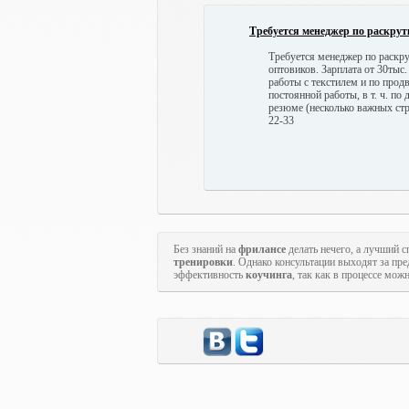
Требуется менеджер по раскрут
Требуется менеджер по раскру
оптовиков. Зарплата от 30тыс
работы с текстилем и по прод
постоянной работы, в т. ч. п
резюме (несколько важных стр
22-33
Без знаний на
фрилансе
делать нечего, а лучший с
тренировки
. Однако консультации выходят за пр
эффективность
коучинга
, так как в процессе мож