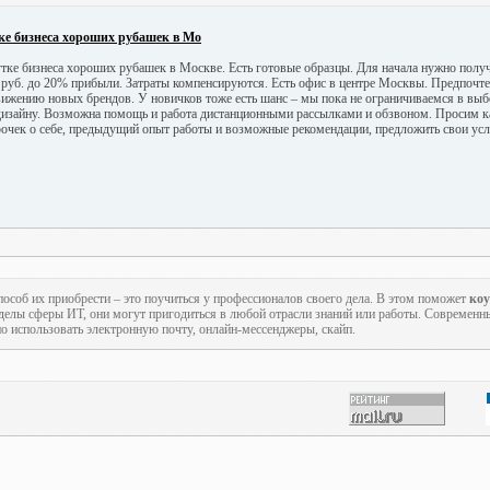
ке бизнеса хороших рубашек в Мо
тке бизнеса хороших рубашек в Москве. Есть готовые образцы. Для начала нужно получи
. руб. до 20% прибыли. Затраты компенсируются. Есть офис в центре Москвы. Предпочт
вижению новых брендов. У новичков тоже есть шанс – мы пока не ограничиваемся в выб
о дизайну. Возможна помощь и работа дистанционными рассылками и обзвоном. Просим ка
очек о себе, предыдущий опыт работы и возможные рекомендации, предложить свои усло
пособ их приобрести – это поучиться у профессионалов своего дела. В этом поможет
ко
еделы сферы ИТ, они могут пригодиться в любой отрасли знаний или работы. Современн
но использовать электронную почту, онлайн-мессенджеры, скайп.