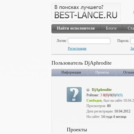
Найти исполнителя
Блоги
Ста
Логин:
Пароль:
Регистрация
За
Пользователь DjAphrodite
Информация
Проекты
Отзыв
DjAphrodite
Рейтинг:
3
0(0)
/0(0)/
0(0)
Свободен
, был на сайте 10.04.
Просмотров:
80
Дата регистрации:
10.04.2012
На сайте:
14 года 4 месяца
Проекты