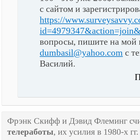
с сайтом и зарегистриро
https://www.surveysavvy.c
id=4979347&action=join&
вопросы, пишите на мой
dumbasil@yahoo.com
с т
Василий.
П
Фрэнк Скифф и Дэвид Флеминг счи
телеработы
, их усилия в 1980-х г