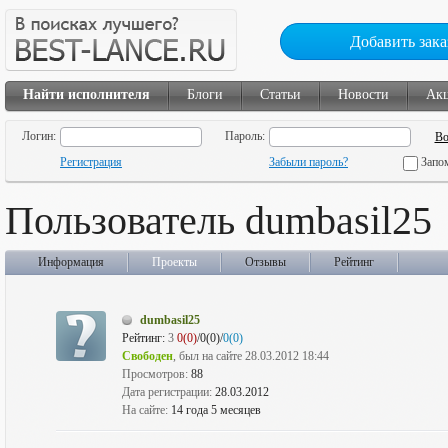
Добавить зака
Найти исполнителя
Блоги
Статьи
Новости
Ак
Логин:
Пароль:
Регистрация
Забыли пароль?
Запо
Пользователь dumbasil25
Информация
Проекты
Отзывы
Рейтинг
dumbasil25
Рейтинг:
3
0(0)
/0(0)/
0(0)
Свободен
, был на сайте 28.03.2012 18:44
Просмотров:
88
Дата регистрации:
28.03.2012
На сайте:
14 года 5 месяцев