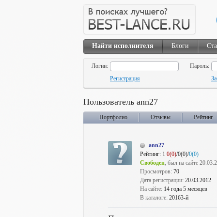
Найти исполнителя
Блоги
Ста
Логин:
Пароль:
Регистрация
За
Пользователь ann27
Портфолио
Отзывы
Рейтинг
ann27
Рейтинг:
1
0(0)
/0(0)/
0(0)
Свободен
, был на сайте 20.03.
Просмотров:
70
Дата регистрации:
20.03.2012
На сайте:
14 года 5 месяцев
В каталоге:
20163-й