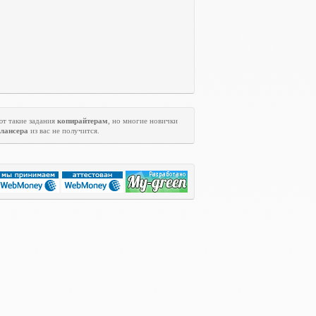
ют такие задания
копирайтерам
, но многие новички
лансера
из вас не получится.