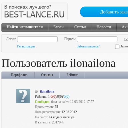
Добавить зака
Найти исполнителя
Блоги
Статьи
Новости
Ак
Логин:
Пароль:
Регистрация
Забыли пароль?
Запо
Пользователь ilonailona
Портфолио
Отзывы
Рейтинг
ilonailona
Рейтинг:
1
0(0)
/0(0)/
0(0)
Свободен
, был на сайте 12.03.2012 17:57
Просмотров:
75
Дата регистрации:
12.03.2012
На сайте:
14 года 5 месяцев
В каталоге:
20170-й