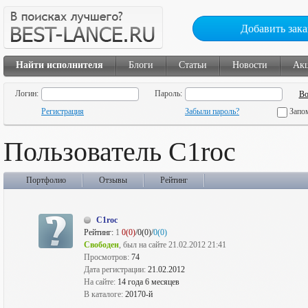
Добавить зака
Найти исполнителя
Блоги
Статьи
Новости
Ак
Логин:
Пароль:
Регистрация
Забыли пароль?
Запо
Пользователь C1roc
Портфолио
Отзывы
Рейтинг
C1roc
Рейтинг:
1
0(0)
/0(0)/
0(0)
Свободен
, был на сайте 21.02.2012 21:41
Просмотров:
74
Дата регистрации:
21.02.2012
На сайте:
14 года 6 месяцев
В каталоге:
20170-й