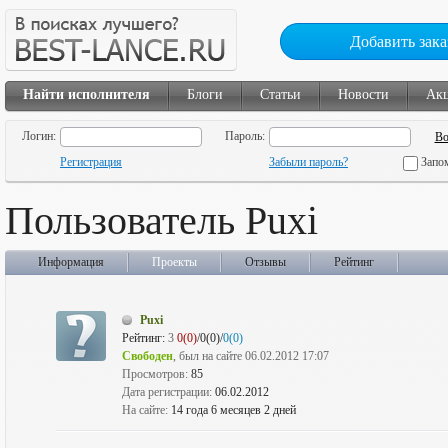
Добавить зака
Найти исполнителя
Блоги
Статьи
Новости
Ак
Логин:
Пароль:
Регистрация
Забыли пароль?
Запо
Пользователь Puxi
Информация
Проекты
Отзывы
Рейтинг
Puxi
Рейтинг:
3
0(0)
/0(0)/
0(0)
Свободен
, был на сайте 06.02.2012 17:07
Просмотров:
85
Дата регистрации:
06.02.2012
На сайте:
14 года 6 месяцев 2 дней