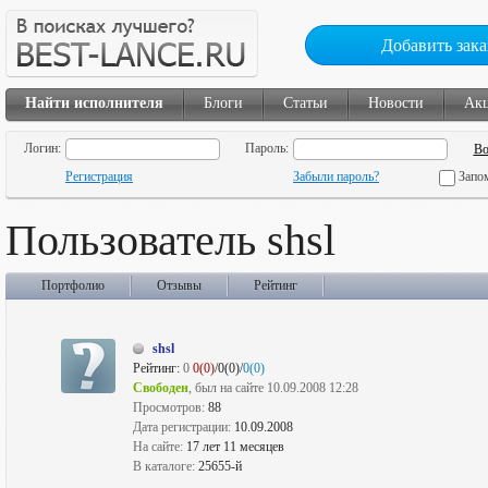
Добавить зака
Найти исполнителя
Блоги
Статьи
Новости
Ак
Логин:
Пароль:
Регистрация
Забыли пароль?
Запо
Пользователь shsl
Портфолио
Отзывы
Рейтинг
shsl
Рейтинг:
0
0(0)
/0(0)/
0(0)
Свободен
, был на сайте 10.09.2008 12:28
Просмотров:
88
Дата регистрации:
10.09.2008
На сайте:
17 лет 11 месяцев
В каталоге:
25655-й