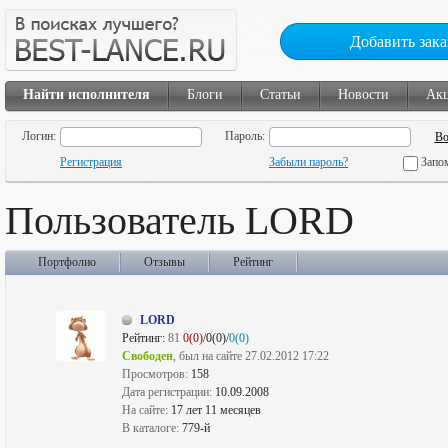
Добавить зака
Найти исполнителя
Блоги
Статьи
Новости
Ак
Логин:
Пароль:
Регистрация
Забыли пароль?
Запо
Пользователь LORD
Портфолио
Отзывы
Рейтинг
LORD
Рейтинг:
81
0(0)
/0(0)/
0(0)
Свободен
, был на сайте 27.02.2012 17:22
Просмотров:
158
Дата регистрации:
10.09.2008
На сайте:
17 лет 11 месяцев
В каталоге:
779-й