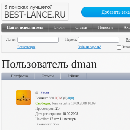
Добавить зака
Найти исполнителя
Блоги
Статьи
Новости
Ак
Логин:
Пароль:
Регистрация
Забыли пароль?
Запо
Пользователь dman
Портфолио
Отзывы
Рейтинг
dman
Рейтинг:
560
0(0)
/0(0)/
0(0)
Свободен
, был на сайте 10.09.2008 10:09
Просмотров:
214
Дата регистрации:
10.09.2008
На сайте:
17 лет 11 месяцев
В каталоге:
56-й