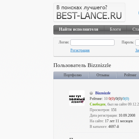
Найти исполнителя
Блоги
Ста
Логин:
Пароль:
Регистрация
За
Пользователь Bizznizzle
Портфолио
Отзывы
Рейтинг
Bizznizzle
Рейтинг:
10
0(0)
/0(0)/
0(0)
Свободен
, был на сайте 09.12.
Просмотров:
151
Дата регистрации:
10.09.2008
На сайте:
17 лет 11 месяцев
В каталоге:
4697-й