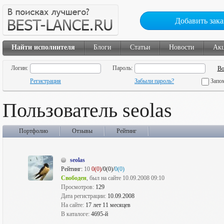
Добавить зака
Найти исполнителя
Блоги
Статьи
Новости
Ак
Логин:
Пароль:
Регистрация
Забыли пароль?
Запо
Пользователь seolas
Портфолио
Отзывы
Рейтинг
seolas
Рейтинг:
10
0(0)
/0(0)/
0(0)
Свободен
, был на сайте 10.09.2008 09:10
Просмотров:
129
Дата регистрации:
10.09.2008
На сайте:
17 лет 11 месяцев
В каталоге:
4695-й