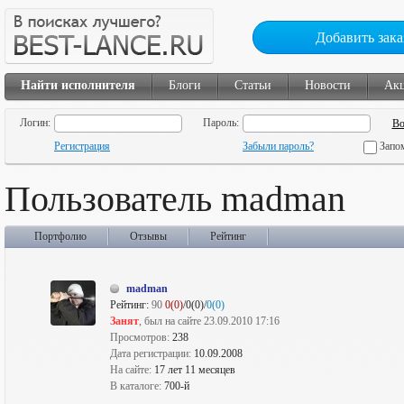
Добавить зака
Найти исполнителя
Блоги
Статьи
Новости
Ак
Логин:
Пароль:
Регистрация
Забыли пароль?
Запо
Пользователь madman
Портфолио
Отзывы
Рейтинг
madman
Рейтинг:
90
0(0)
/0(0)/
0(0)
Занят
, был на сайте 23.09.2010 17:16
Просмотров:
238
Дата регистрации:
10.09.2008
На сайте:
17 лет 11 месяцев
В каталоге:
700-й