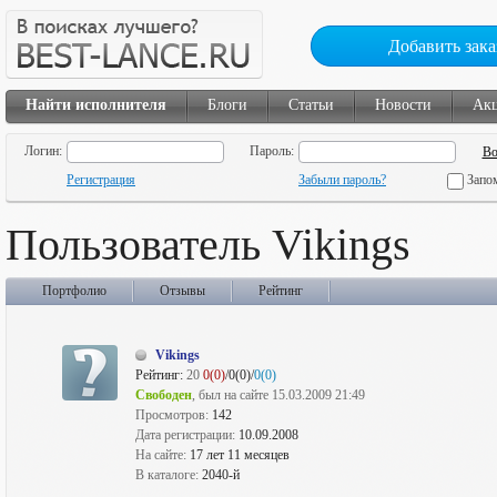
Добавить зака
Найти исполнителя
Блоги
Статьи
Новости
Ак
Логин:
Пароль:
Регистрация
Забыли пароль?
Запо
Пользователь Vikings
Портфолио
Отзывы
Рейтинг
Vikings
Рейтинг:
20
0(0)
/0(0)/
0(0)
Свободен
, был на сайте 15.03.2009 21:49
Просмотров:
142
Дата регистрации:
10.09.2008
На сайте:
17 лет 11 месяцев
В каталоге:
2040-й