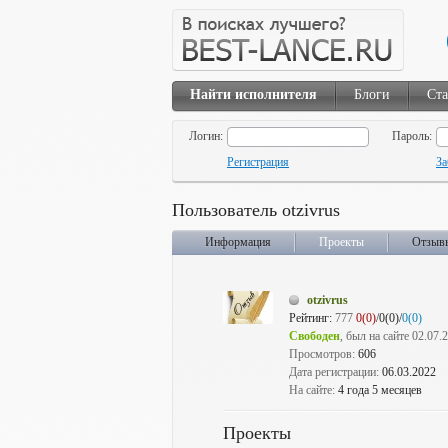
Найти исполнителя
Блоги
Ста
Логин:
Пароль:
Регистрация
За
Пользователь otzivrus
Информация
Проекты
Отзыв
otzivrus
Рейтинг:
777
0(0)
/0(0)/
0(0)
Свободен
, был на сайте 02.07.
Просмотров:
606
Дата регистрации:
06.03.2022
На сайте:
4 года 5 месяцев
Проекты