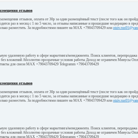
азмещения отзывов
азмещения отзывов, оплата от 30р за один размещённый текст (после того как он пройд
одится раз в месяц с 1 по 5 число, за отзывы написанные и прошедшие модерацию в пр
олько разместить. За подробностями пишите на МАХ +79043709429 или
otziv.rus01@yan
льную удаленную работу в сфере маркетинга/менеджмента. Поиск клиентов, перепродаж
без вложений Абсолютно прозрачные условия работы Доход не ограничен Минусы Опла
 Контакты для связи МАХ +79043709429 Telegramm +79043709429
азмещения отзывов
азмещения отзывов, оплата от 30р за один размещённый текст (после того как он пройд
одится раз в месяц с 1 по 5 число, за отзывы написанные и прошедшие модерацию в пр
олько разместить. За подробностями пишите на МАХ +79043709429 или
otziv.rus01@yan
льную удаленную работу в сфере маркетинга/менеджмента. Поиск клиентов, перепродаж
без вложений Абсолютно прозрачные условия работы Доход не ограничен Минусы Опла
 Контакты для связи МАХ +79043709429 Telegramm +79043709429