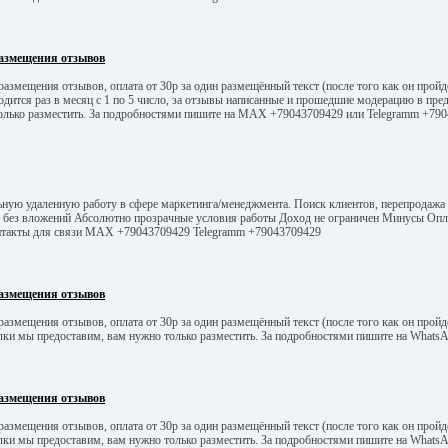
азмещения отзывов
азмещения отзывов, оплата от 30р за один размещённый текст (после того как он пройд
одится раз в месяц с 1 по 5 число, за отзывы написанные и прошедшие модерацию в пр
олько разместить. За подробностями пишите на МАХ +79043709429 или Telegramm +79
льную удаленную работу в сфере маркетинга/менеджмента. Поиск клиентов, перепродаж
без вложений Абсолютно прозрачные условия работы Доход не ограничен Минусы Опла
 Контакты для связи МАХ +79043709429 Telegramm +79043709429
азмещения отзывов
азмещения отзывов, оплата от 30р за один размещённый текст (после того как он пройд
ылки мы предоставим, вам нужно только разместить. За подробностями пишите на What
азмещения отзывов
азмещения отзывов, оплата от 30р за один размещённый текст (после того как он пройд
ылки мы предоставим, вам нужно только разместить. За подробностями пишите на What