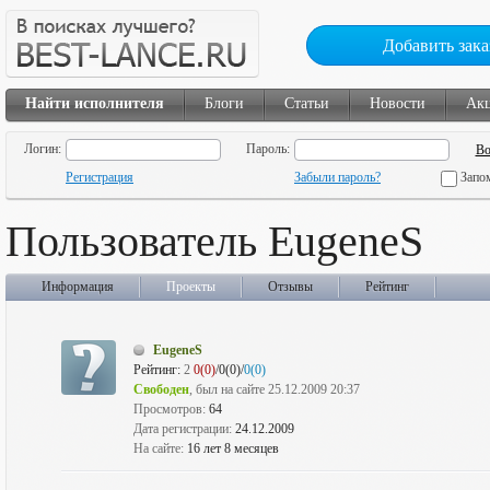
Добавить зака
Найти исполнителя
Блоги
Статьи
Новости
Ак
Логин:
Пароль:
Регистрация
Забыли пароль?
Запо
Пользователь EugeneS
Информация
Проекты
Отзывы
Рейтинг
EugeneS
Рейтинг:
2
0(0)
/0(0)/
0(0)
Свободен
, был на сайте 25.12.2009 20:37
Просмотров:
64
Дата регистрации:
24.12.2009
На сайте:
16 лет 8 месяцев