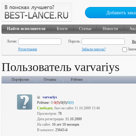
Добавить зака
Найти исполнителя
Блоги
Статьи
Новости
Ак
Логин:
Пароль:
Регистрация
Забыли пароль?
Запо
Пользователь varvariys
Портфолио
Отзывы
Рейтинг
varvariys
Рейтинг:
0
0(0)
/0(0)/
0(0)
Свободен
, был на сайте 11.10.2009 15:46
Просмотров:
78
Дата регистрации:
11.10.2009
На сайте:
16 лет 10 месяцев
В каталоге:
25643-й