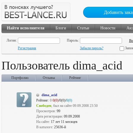
Добавить зака
Найти исполнителя
Блоги
Статьи
Новости
Ак
Логин:
Пароль:
Регистрация
Забыли пароль?
Запо
Пользователь dima_acid
Портфолио
Отзывы
Рейтинг
dima_acid
Рейтинг:
0
0(0)
/0(0)/
0(0)
Свободен
, был на сайте 09.09.2008 23:50
Просмотров:
99
Дата регистрации:
09.09.2008
На сайте:
17 лет 11 месяцев
В каталоге:
25636-й