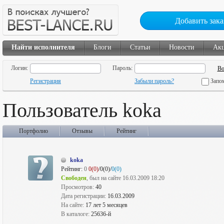
Добавить зака
Найти исполнителя
Блоги
Статьи
Новости
Ак
Логин:
Пароль:
Регистрация
Забыли пароль?
Запо
Пользователь koka
Портфолио
Отзывы
Рейтинг
koka
Рейтинг:
0
0(0)
/0(0)/
0(0)
Свободен
, был на сайте 16.03.2009 18:20
Просмотров:
40
Дата регистрации:
16.03.2009
На сайте:
17 лет 5 месяцев
В каталоге:
25636-й