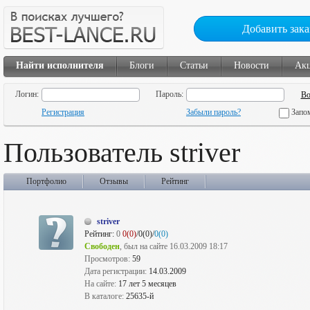
Добавить зака
Найти исполнителя
Блоги
Статьи
Новости
Ак
Логин:
Пароль:
Регистрация
Забыли пароль?
Запо
Пользователь striver
Портфолио
Отзывы
Рейтинг
striver
Рейтинг:
0
0(0)
/0(0)/
0(0)
Свободен
, был на сайте 16.03.2009 18:17
Просмотров:
59
Дата регистрации:
14.03.2009
На сайте:
17 лет 5 месяцев
В каталоге:
25635-й