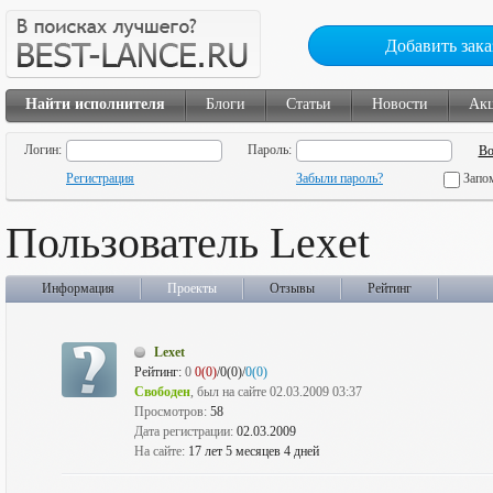
Добавить зака
Найти исполнителя
Блоги
Статьи
Новости
Ак
Логин:
Пароль:
Регистрация
Забыли пароль?
Запо
Пользователь Lexet
Информация
Проекты
Отзывы
Рейтинг
Lexet
Рейтинг:
0
0(0)
/0(0)/
0(0)
Свободен
, был на сайте 02.03.2009 03:37
Просмотров:
58
Дата регистрации:
02.03.2009
На сайте:
17 лет 5 месяцев 4 дней