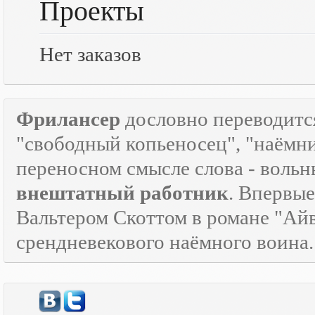
Проекты
Нет заказов
Фрилансер
дословно переводится
"свободный копьеносец", "наёмник"
переносном смысле слова - воль
внештатный работник
. Впервые
Вальтером Скоттом в романе "Айв
срендневекового наёмного воина.