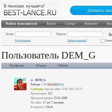
Добавить зака
Найти исполнителя
Блоги
Статьи
Новости
Ак
Логин:
Пароль:
Регистрация
Забыли пароль?
Запо
Пользователь DEM_G
Портфолио
Отзывы
Рейтинг
DEM_G
Рейтинг:
110
0(0)
/0(0)/
0(0)
Свободен
, был на сайте 15.01.2011 19:27
Просмотров:
122
Дата регистрации:
25.01.2009
На сайте:
17 лет 7 месяцев
В каталоге:
534-й