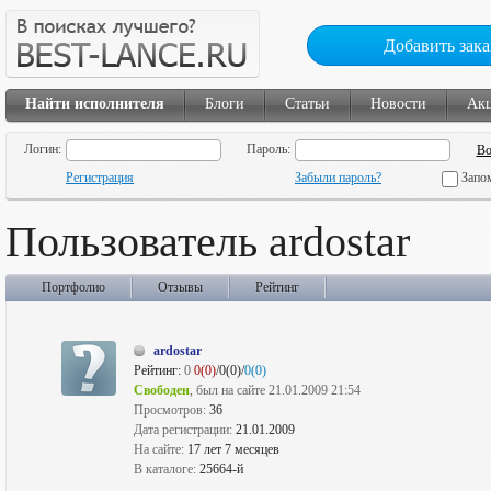
Добавить зака
Найти исполнителя
Блоги
Статьи
Новости
Ак
Логин:
Пароль:
Регистрация
Забыли пароль?
Запо
Пользователь ardostar
Портфолио
Отзывы
Рейтинг
ardostar
Рейтинг:
0
0(0)
/0(0)/
0(0)
Свободен
, был на сайте 21.01.2009 21:54
Просмотров:
36
Дата регистрации:
21.01.2009
На сайте:
17 лет 7 месяцев
В каталоге:
25664-й