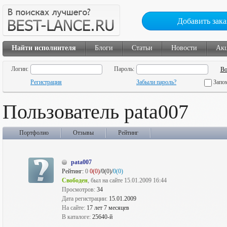
Добавить зака
Найти исполнителя
Блоги
Статьи
Новости
Ак
Логин:
Пароль:
Регистрация
Забыли пароль?
Запо
Пользователь pata007
Портфолио
Отзывы
Рейтинг
pata007
Рейтинг:
0
0(0)
/0(0)/
0(0)
Свободен
, был на сайте 15.01.2009 16:44
Просмотров:
34
Дата регистрации:
15.01.2009
На сайте:
17 лет 7 месяцев
В каталоге:
25640-й