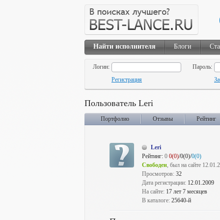
Найти исполнителя
Блоги
Ста
Логин:
Пароль:
Регистрация
За
Пользователь Leri
Портфолио
Отзывы
Рейтинг
Leri
Рейтинг:
0
0(0)
/0(0)/
0(0)
Свободен
, был на сайте 12.01.
Просмотров:
32
Дата регистрации:
12.01.2009
На сайте:
17 лет 7 месяцев
В каталоге:
25640-й