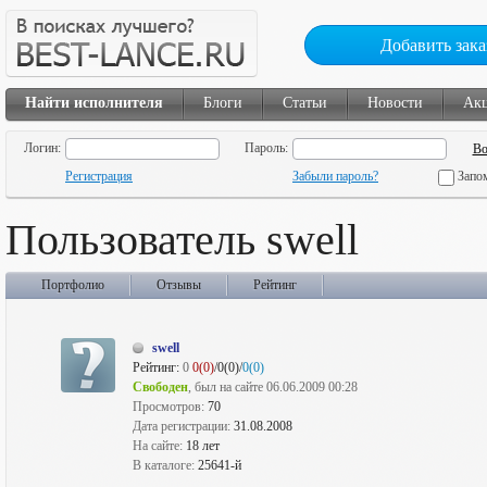
Добавить зака
Найти исполнителя
Блоги
Статьи
Новости
Ак
Логин:
Пароль:
Регистрация
Забыли пароль?
Запо
Пользователь swell
Портфолио
Отзывы
Рейтинг
swell
Рейтинг:
0
0(0)
/0(0)/
0(0)
Свободен
, был на сайте 06.06.2009 00:28
Просмотров:
70
Дата регистрации:
31.08.2008
На сайте:
18 лет
В каталоге:
25641-й